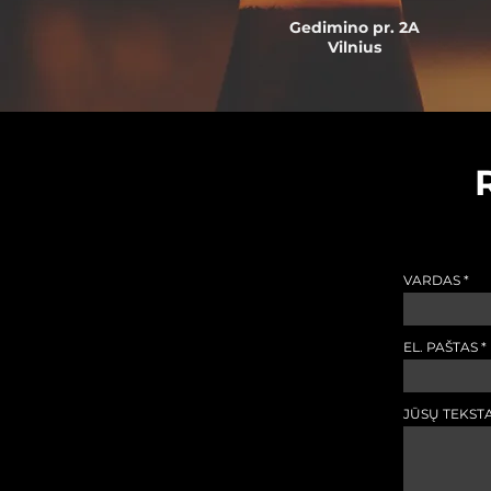
Gedimino pr. 2A
Vilnius
VARDAS
EL. PAŠTAS
JŪSŲ TEKST