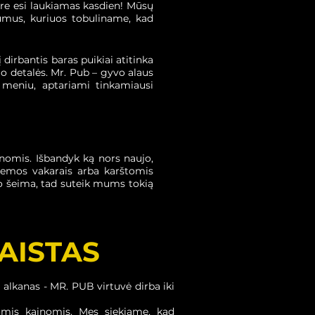
bare esi laukiamas kasdien! Mūsų
umus, kuriuos tobuliname, kad
 dirbantis baras puikiai atitinka
 detalės. Mr. Pub – gyvo alaus
s meniu, aptariami tinkamiausi
ienomis. Išbandyk ką nors naujo,
 žiemos vakarais arba karštomis
vo šeima, tad suteik mums tokią
MAISTAS
 alkanas - MR. PUB virtuvė dirba iki
liomis kainomis. Mes siekiame, kad