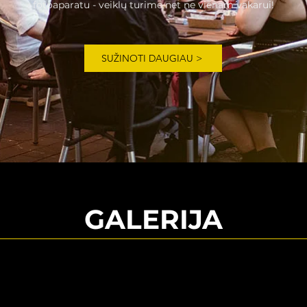
fotoaparatu - veiklų turime net ne vienam vakarui!
SUŽINOTI DAUGIAU >
GALERIJA