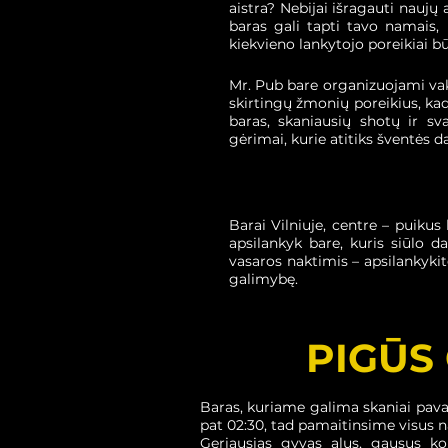
aistra? Nebijai išragauti naujų
baras gali tapti tavo namais
kiekvieno lankytojo poreikiai 
Mr. Pub bare organizuojami vakar
skirtingų žmonių poreikius, k
baras, skaniausių shotų ir sv
gėrimai, kurie atitiks šventės d
Barai Vilniuje, centre – puikus
apsilankyk bare, kuris siūlo d
vasaros naktimis – apsilankyki
galimybę.
PIGŪS 
Baras, kuriame galima skaniai paval
pat 02:30, tad pamaitinsime visus na
Geriausias gyvas alus, gausus kok