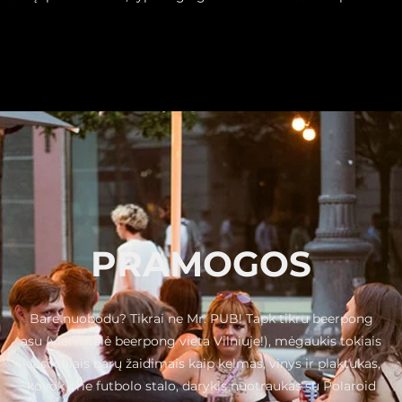
PRAMOGOS
Bare nuobodu? Tikrai ne Mr. PUB! Tapk tikru beerpong
asu (vienintelė beerpong vieta Vilniuje!), mėgaukis tokiais
klasikiniais barų žaidimais kaip kelmas, vinys ir plaktukas,
kovok prie futbolo stalo, darykis nuotraukas su Polaroid