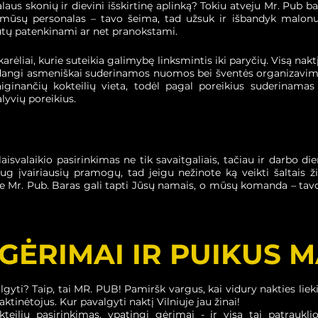
 alaus skonių ir dievini išskirtinę aplinką? Tokiu atveju Mr. Pub 
, mūsų personalas – tavo šeima, tad užsuk ir išbandyk malon
būtų patenkinami ar net pranokstami.
ėliai, kurie suteikia galimybę linksmintis iki paryčių. Visą naktį
adangi asmeniškai suderinamos nuomos bei šventės organizavimo
aiginančių kokteilių vieta, todėl pagal poreikius suderinama
alyvių poreikius.
 laisvalaikio pasirinkimas ne tik savaitgaliais, tačiau ir darbo d
aug įvairiausių pramogų, tad jeigu nežinote ką veikti šaltais
te Mr. Pub. Baras gali tapti Jūsų namais, o mūsų komanda – ta
GĖRIMAI IR PUIKUS 
gyti? Taip, tai MR. PUB! Pamiršk vargus, kai vidury nakties lieki
ktinėtojus. Kur pavalgyti naktį Vilniuje jau žinai!
teilių pasirinkimas, ypatingi gėrimai - ir visa tai patrauk